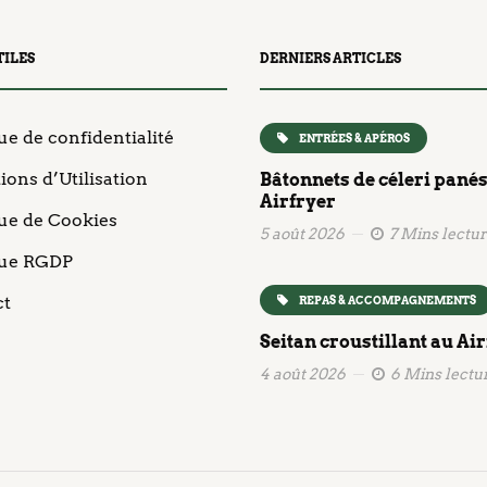
TILES
DERNIERS ARTICLES
ue de confidentialité
ENTRÉES & APÉROS
ions d’Utilisation
Bâtonnets de céleri panés
Airfryer
que de Cookies
5 août 2026
7 Mins lectu
que RGDP
ct
REPAS & ACCOMPAGNEMENTS
Seitan croustillant au Ai
4 août 2026
6 Mins lectu