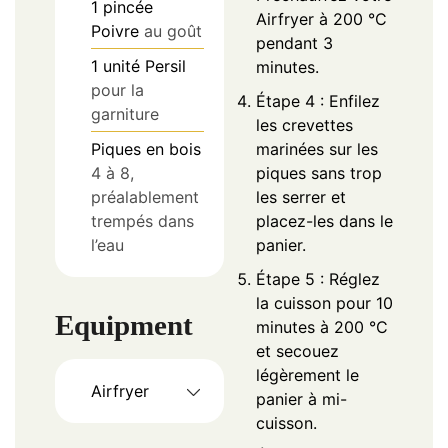
1
pincée
Airfryer à 200 °C
Poivre
au goût
pendant 3
1
unité
Persil
minutes.
pour la
Étape 4 : Enfilez
garniture
les crevettes
Piques en bois
marinées sur les
4 à 8,
piques sans trop
préalablement
les serrer et
trempés dans
placez-les dans le
l’eau
panier.
Étape 5 : Réglez
la cuisson pour 10
Equipment
minutes à 200 °C
et secouez
légèrement le
Airfryer
panier à mi-
cuisson.