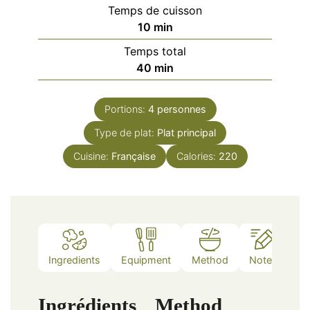
Temps de cuisson
minutes
10
min
Temps total
minutes
40
min
Portions:
4
personnes
Type de plat:
Plat principal
Cuisine:
Française
Calories:
220
Ingredients
Equipment
Method
Notes
Ingrédients
Method