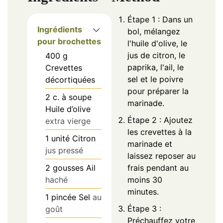
Étape 1 : Dans un
Ingrédients
bol, mélangez
pour brochettes
l'huile d'olive, le
jus de citron, le
400
g
paprika, l'ail, le
Crevettes
sel et le poivre
décortiquées
pour préparer la
2
c. à soupe
marinade.
Huile d’olive
Étape 2 : Ajoutez
extra vierge
les crevettes à la
1
unité
Citron
marinade et
jus pressé
laissez reposer au
2
gousses
Ail
frais pendant au
haché
moins 30
minutes.
1
pincée
Sel
au
Étape 3 :
goût
Préchauffez votre