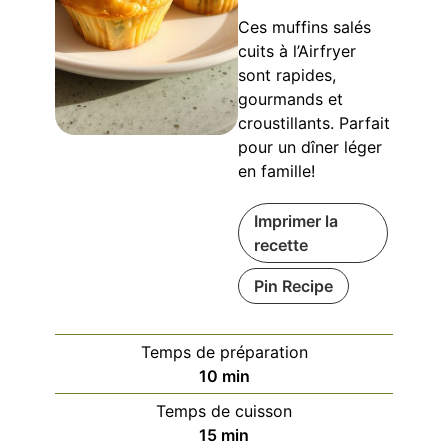
Ces muffins salés
cuits à l’Airfryer
sont rapides,
gourmands et
croustillants. Parfait
pour un dîner léger
en famille!
Imprimer la
recette
Pin Recipe
Temps de préparation
minutes
10
min
Temps de cuisson
minutes
15
min