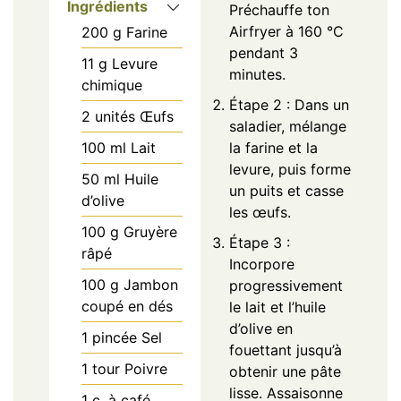
Ingrédients
Préchauffe ton
Airfryer à 160 °C
200
g
Farine
pendant 3
11
g
Levure
minutes.
chimique
Étape 2 : Dans un
2
unités
Œufs
saladier, mélange
100
ml
Lait
la farine et la
levure, puis forme
50
ml
Huile
un puits et casse
d’olive
les œufs.
100
g
Gruyère
Étape 3 :
râpé
Incorpore
100
g
Jambon
progressivement
coupé en dés
le lait et l’huile
d’olive en
1
pincée
Sel
fouettant jusqu’à
1
tour
Poivre
obtenir une pâte
lisse. Assaisonne
1
c. à café