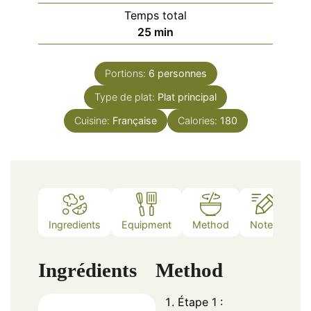
Temps total
minutes
25
min
Portions:
6
personnes
Type de plat:
Plat principal
Cuisine:
Française
Calories:
180
Ingredients
Equipment
Method
Notes
Ingrédients
Method
Étape 1 :