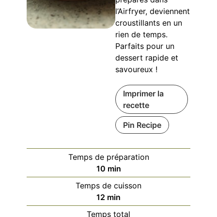
l’Airfryer, deviennent
croustillants en un
rien de temps.
Parfaits pour un
dessert rapide et
savoureux !
Imprimer la
recette
Pin Recipe
Temps de préparation
minutes
10
min
Temps de cuisson
minutes
12
min
Temps total