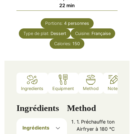
minutes
22
min
Portions:
4
personnes
Type de plat:
Dessert
Cuisine:
Française
Calories:
150
Ingredients
Equipment
Method
Notes
Ingrédients
Method
1. Préchauffe ton
Ingrédients
Airfryer à 180 °C