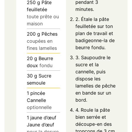
pendant 3
250
g
Pâte
minutes.
feuilletée
toute prête ou
2. Étale la pâte
maison
feuilletée sur ton
plan de travail et
200
g
Pêches
badigeonne-la de
coupées en
beurre fondu.
fines lamelles
3. Saupoudre le
20
g
Beurre
sucre et la
doux
fondu
cannelle, puis
30
g
Sucre
dispose les
semoule
lamelles de pêche
en bande sur un
1
pincée
bord.
Cannelle
optionnelle
4. Roule la pâte
bien serrée et
1
jaune d’œuf
découpe-en des
Jaune d’œuf
tronçons de 3 cm
pour la dorure