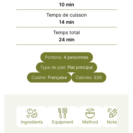
minutes
10
min
Temps de cuisson
minutes
14
min
Temps total
minutes
24
min
Portions:
4
personnes
Type de plat:
Plat principal
Cuisine:
Française
Calories:
220
Ingredients
Equipment
Method
Notes