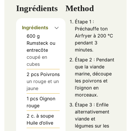
Ingrédients
Method
Étape 1 :
Ingrédients
Préchauffe ton
Airfryer à 200 °C
600
g
pendant 3
Rumsteck ou
minutes.
entrecôte
coupé en
Étape 2 : Pendant
cubes
que la viande
marine, découpe
2
pcs
Poivrons
les poivrons et
un rouge et un
l’oignon en
jaune
morceaux.
1
pcs
Oignon
Étape 3 : Enfile
rouge
alternativement
2
c. à soupe
viande et
Huile d’olive
légumes sur les