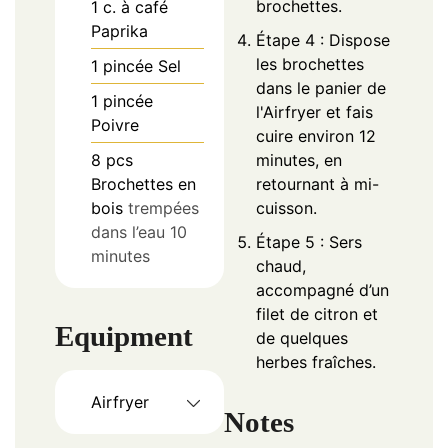
brochettes.
1
c. à café
Paprika
Étape 4 : Dispose
les brochettes
1
pincée
Sel
dans le panier de
1
pincée
l'Airfryer et fais
Poivre
cuire environ 12
8
pcs
minutes, en
Brochettes en
retournant à mi-
bois
trempées
cuisson.
dans l’eau 10
Étape 5 : Sers
minutes
chaud,
accompagné d’un
filet de citron et
Equipment
de quelques
herbes fraîches.
Airfryer
Notes