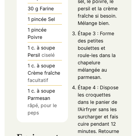
sel, le poivre, le
30
g
Farine
persil et la crème
fraîche si besoin.
1
pincée
Sel
Mélange bien.
1
pincée
Étape 3 : Forme
Poivre
des petites
1
c. à soupe
boulettes et
Persil
ciselé
roule-les dans la
chapelure
1
c. à soupe
mélangée au
Crème fraîche
parmesan.
facultatif
Étape 4 : Dispose
1
c. à soupe
les croquettes
Parmesan
dans le panier de
râpé, pour le
l’Airfryer sans les
peps
surcharger et fais
cuire pendant 12
minutes. Retourne