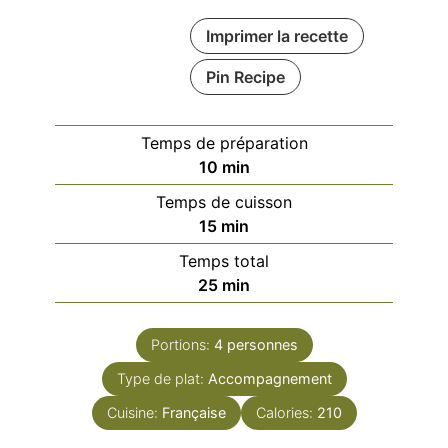
Imprimer la recette
Pin Recipe
Temps de préparation
minutes
10
min
Temps de cuisson
minutes
15
min
Temps total
minutes
25
min
Portions:
4
personnes
Type de plat:
Accompagnement
Cuisine:
Française
Calories:
210