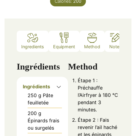
Calories:
200
Ingredients
Equipment
Method
Notes
Ingrédients
Method
Étape 1 :
Ingrédients
Préchauffe
l’Airfryer à 180 °C
250
g
Pâte
pendant 3
feuilletée
minutes.
200
g
Étape 2 : Fais
Épinards frais
revenir l’ail haché
ou surgelés
et les épinards