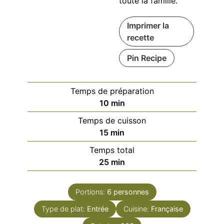
toute la famille.
Imprimer la
recette
Pin Recipe
Temps de préparation
minutes
10
min
Temps de cuisson
minutes
15
min
Temps total
minutes
25
min
Portions:
6
personnes
Type de plat:
Entrée
Cuisine:
Française