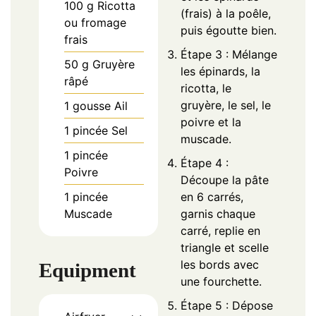
100
g
Ricotta
(frais) à la poêle,
ou fromage
puis égoutte bien.
frais
Étape 3 : Mélange
50
g
Gruyère
les épinards, la
râpé
ricotta, le
gruyère, le sel, le
1
gousse
Ail
poivre et la
1
pincée
Sel
muscade.
1
pincée
Étape 4 :
Poivre
Découpe la pâte
1
pincée
en 6 carrés,
Muscade
garnis chaque
carré, replie en
triangle et scelle
les bords avec
Equipment
une fourchette.
Étape 5 : Dépose