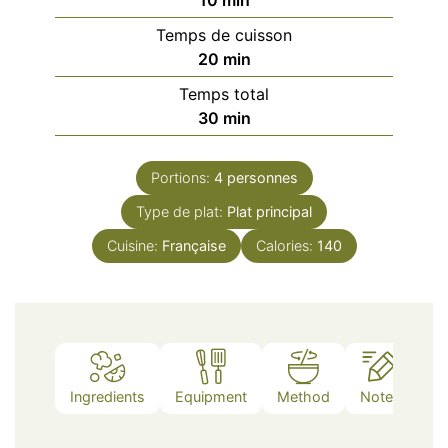
10
min
Temps de cuisson
minutes
20
min
Temps total
minutes
30
min
Portions:
4
personnes
Type de plat:
Plat principal
Cuisine:
Française
Calories:
140
Ingredients
Equipment
Method
Notes