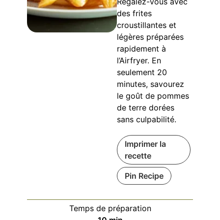
Régalez-vous avec
des frites
croustillantes et
légères préparées
rapidement à
l’Airfryer. En
seulement 20
minutes, savourez
le goût de pommes
de terre dorées
sans culpabilité.
Imprimer la
recette
Pin Recipe
Temps de préparation
minutes