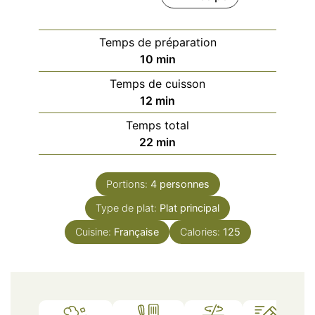
Temps de préparation
minutes
10
min
Temps de cuisson
minutes
12
min
Temps total
minutes
22
min
Portions:
4
personnes
Type de plat:
Plat principal
Cuisine:
Française
Calories:
125