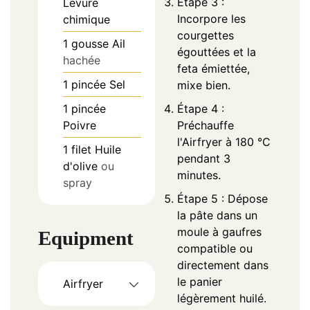
Étape 3 :
Levure
Incorpore les
chimique
courgettes
1
gousse
Ail
égouttées et la
hachée
feta émiettée,
1
pincée
Sel
mixe bien.
1
pincée
Étape 4 :
Poivre
Préchauffe
l'Airfryer à 180 °C
1
filet
Huile
pendant 3
d'olive
ou
minutes.
spray
Étape 5 : Dépose
la pâte dans un
moule à gaufres
Equipment
compatible ou
directement dans
le panier
Airfryer
légèrement huilé.