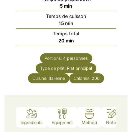
minutes
5
min
Temps de cuisson
minutes
15
min
Temps total
minutes
20
min
Portions:
4
personnes
Type de plat:
Plat principal
Cuisine:
Italienne
Calories:
200
Ingredients
Equipment
Method
Notes