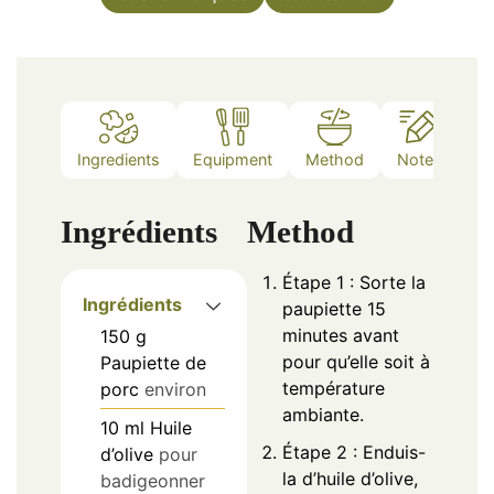
Ingredients
Equipment
Method
Notes
Ingrédients
Method
Étape 1 : Sorte la
Ingrédients
paupiette 15
minutes avant
150
g
pour qu’elle soit à
Paupiette de
température
porc
environ
ambiante.
10
ml
Huile
Étape 2 : Enduis-
d’olive
pour
la d’huile d’olive,
badigeonner