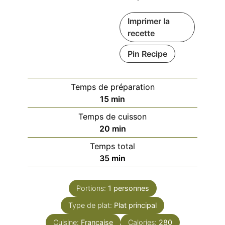
Imprimer la
recette
Pin Recipe
Temps de préparation
minutes
15
min
Temps de cuisson
minutes
20
min
Temps total
minutes
35
min
Portions:
1
personnes
Type de plat:
Plat principal
Cuisine:
Française
Calories:
280