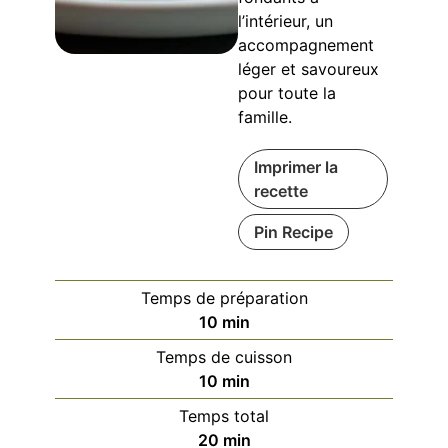
l’intérieur, un
accompagnement
léger et savoureux
pour toute la
famille.
Imprimer la
recette
Pin Recipe
Temps de préparation
minutes
10
min
Temps de cuisson
minutes
10
min
Temps total
minutes
20
min