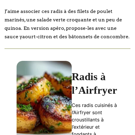
J’aime associer ces radis à des filets de poulet
marinés, une salade verte croquante et un peu de
quinoa. En version apéro, propose-les avec une
sauce yaourt-citron et des bâtonnets de concombre.
Radis à
l’Airfryer
Ces radis cuisinés à
l’Airfryer sont
croustillants à
l’extérieur et
fondants à