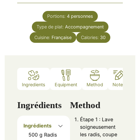
Portions:
4
personnes
Type de plat:
Accompagnement
Cuisine:
Française
Calories:
30
Ingredients
Equipment
Method
Notes
Ingrédients
Method
Étape 1 : Lave
Ingrédients
soigneusement
les radis, coupe
500
g
Radis