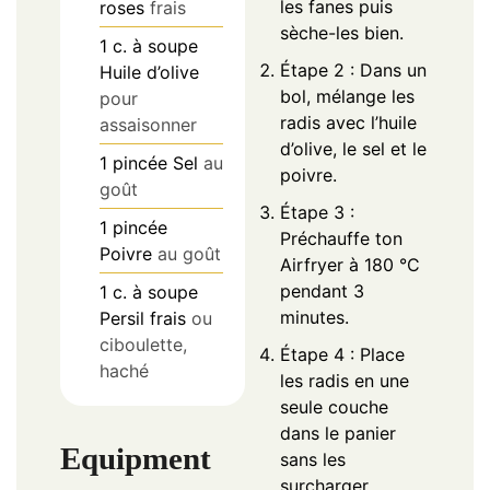
les fanes puis
roses
frais
sèche-les bien.
1
c. à soupe
Étape 2 : Dans un
Huile d’olive
bol, mélange les
pour
radis avec l’huile
assaisonner
d’olive, le sel et le
1
pincée
Sel
au
poivre.
goût
Étape 3 :
1
pincée
Préchauffe ton
Poivre
au goût
Airfryer à 180 °C
pendant 3
1
c. à soupe
minutes.
Persil frais
ou
ciboulette,
Étape 4 : Place
haché
les radis en une
seule couche
dans le panier
Equipment
sans les
surcharger.