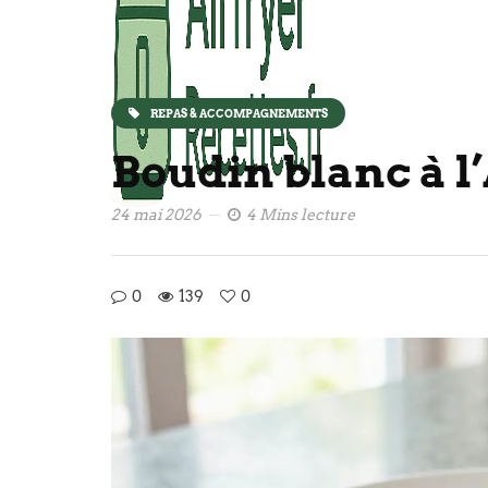
REPAS & ACCOMPAGNEMENTS
Boudin blanc à l
24 mai 2026
4 Mins lecture
0
139
0