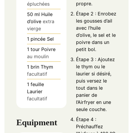
propre.
épluchées
Étape 2 : Enrobez
50
ml
Huile
les gousses d’ail
d’olive
extra
avec l’huile
vierge
d’olive, le sel et le
1
pincée
Sel
poivre dans un
1
tour
Poivre
petit bol.
au moulin
Étape 3 : Ajoutez
le thym ou le
1
brin
Thym
laurier si désiré,
facultatif
puis versez le
1
feuille
tout dans le
Laurier
panier de
facultatif
l’Airfryer en une
seule couche.
Étape 4 :
Equipment
Préchauffez