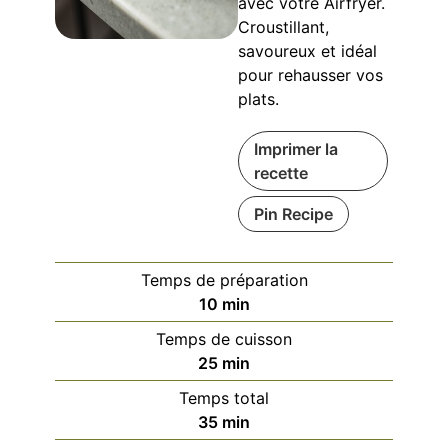
avec votre Airfryer.
Croustillant,
savoureux et idéal
pour rehausser vos
plats.
Imprimer la
recette
Pin Recipe
Temps de préparation
minutes
10
min
Temps de cuisson
minutes
25
min
Temps total
minutes
35
min