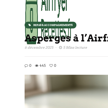
REPAS & ACCOMPAGNEMENTS
Asperges à l’Air
6 décembre 2025
5 Mins lecture
0
445
0