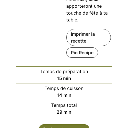
apporteront une
touche de fête à ta
table.
Imprimer la
recette
Pin Recipe
Temps de préparation
minutes
15
min
Temps de cuisson
minutes
14
min
Temps total
minutes
29
min