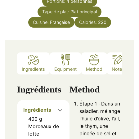
Portions:
4
personnes
Type de plat:
Plat principal
Cuisine:
Française
Calories:
220
Ingredients
Equipment
Method
Notes
Ingrédients
Method
Étape 1 : Dans un
Ingrédients
saladier, mélange
l’huile d’olive, l’ail,
400
g
le thym, une
Morceaux de
pincée de sel et
lotte