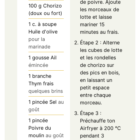
de poivre. Ajoute
100
g
Chorizo
les morceaux de
(doux ou fort)
lotte et laisse
1
c. à soupe
mariner 15
Huile d'olive
minutes au frais.
pour la
Étape 2 : Alterne
marinade
les cubes de lotte
1
gousse
Ail
et les rondelles
émincée
de chorizo sur
des pics en bois,
1
branche
en laissant un
Thym frais
petit espace
quelques brins
entre chaque
1
pincée
Sel
au
morceau.
goût
Étape 3 :
1
pincée
Préchauffe ton
Poivre du
Airfryer à 200 °C
moulin
au goût
pendant 3