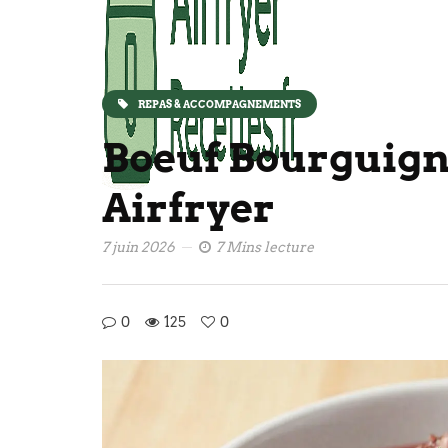
REPAS & ACCOMPAGNEMENTS
Boeuf Bourguig
Airfryer
7 juin 2026
7 Mins lecture
0
125
0