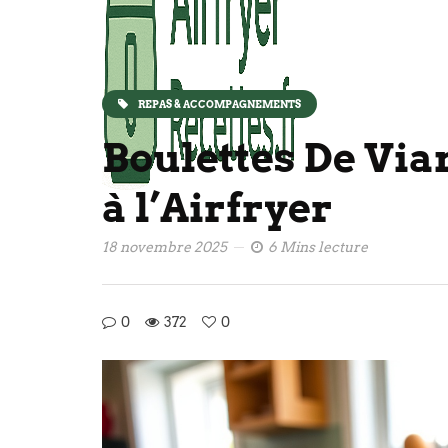
REPAS & ACCOMPAGNEMENTS
Boulettes De Vi
à l’Airfryer
18 novembre 2025
6 Mins lecture
0
372
0