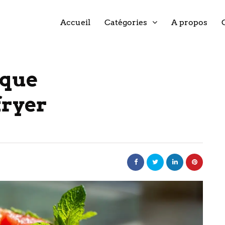
Accueil
Catégories
A propos
èque
fryer