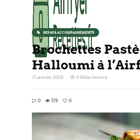
REPAS & ACCOMPAGNEMENTS
Brochettes Past
Halloumi à l’Air
11 janvier 2026
6 Mins lecture
0
178
0