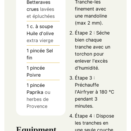
Tranche-les
Betteraves
finement avec
crues
lavées
une mandoline
et épluchées
(max 2 mm).
1
c. à soupe
Étape 2 : Séche
Huile d'olive
bien chaque
extra vierge
tranche avec un
1
pincée
Sel
torchon pour
fin
enlever l'excès
1
pincée
d'humidité.
Poivre
Étape 3 :
Préchauffe
1
pincée
l'Airfryer à 180 °C
Paprika
ou
pendant 3
herbes de
minutes.
Provence
Étape 4 : Dispose
les tranches en
Equipment
une seule couche