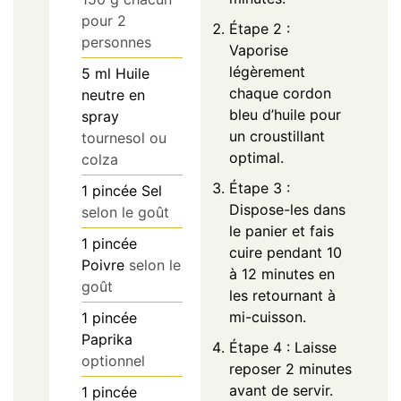
pour 2
Étape 2 :
personnes
Vaporise
légèrement
5
ml
Huile
chaque cordon
neutre en
bleu d’huile pour
spray
un croustillant
tournesol ou
optimal.
colza
Étape 3 :
1
pincée
Sel
Dispose-les dans
selon le goût
le panier et fais
1
pincée
cuire pendant 10
Poivre
selon le
à 12 minutes en
goût
les retournant à
mi-cuisson.
1
pincée
Paprika
Étape 4 : Laisse
optionnel
reposer 2 minutes
avant de servir.
1
pincée