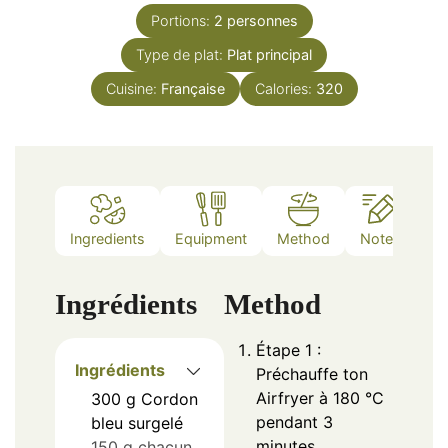
Portions:
2
personnes
Type de plat:
Plat principal
Cuisine:
Française
Calories:
320
Ingredients
Equipment
Method
Notes
Ingrédients
Method
Étape 1 :
Ingrédients
Préchauffe ton
Airfryer à 180 °C
300
g
Cordon
pendant 3
bleu surgelé
minutes.
150 g chacun