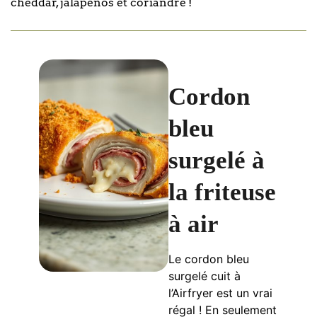
cheddar, jalapeños et coriandre !
Cordon
bleu
surgelé à
la friteuse
à air
Le cordon bleu
surgelé cuit à
l’Airfryer est un vrai
régal ! En seulement