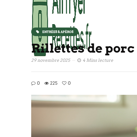
ENTRÉES & APÉROS
Rillettes de porc 
29 novembre 2025
4 Mins lecture
0
225
0