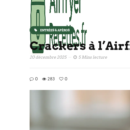
ENTRÉES & APÉROS
Crackers à l’Air
20 décembre 2025
5 Mins lecture
0
283
0