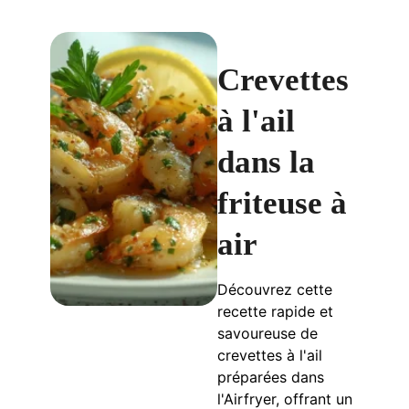
Crevettes
à l'ail
dans la
friteuse à
air
Découvrez cette
recette rapide et
savoureuse de
crevettes à l'ail
préparées dans
l'Airfryer, offrant un