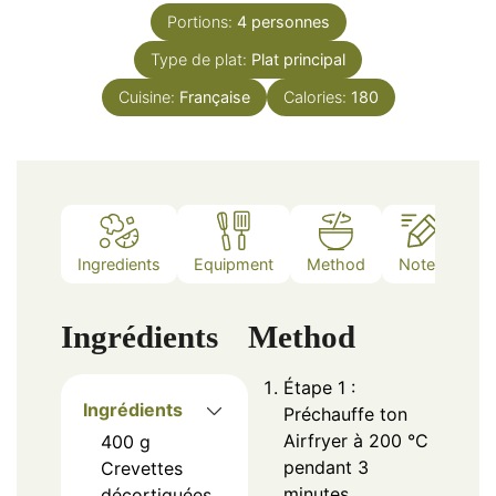
Portions:
4
personnes
Type de plat:
Plat principal
Cuisine:
Française
Calories:
180
Ingredients
Equipment
Method
Notes
Ingrédients
Method
Étape 1 :
Ingrédients
Préchauffe ton
Airfryer à 200 °C
400
g
pendant 3
Crevettes
minutes.
décortiquées