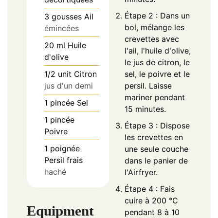
Étape 2 : Dans un
3
gousses
Ail
bol, mélange les
émincées
crevettes avec
20
ml
Huile
l'ail, l'huile d'olive,
d'olive
le jus de citron, le
1/2
unit
Citron
sel, le poivre et le
jus d'un demi
persil. Laisse
mariner pendant
1
pincée
Sel
15 minutes.
1
pincée
Étape 3 : Dispose
Poivre
les crevettes en
1
poignée
une seule couche
Persil frais
dans le panier de
haché
l'Airfryer.
Étape 4 : Fais
cuire à 200 °C
Equipment
pendant 8 à 10