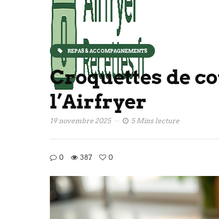
REPAS & ACCOMPAGNEMENTS
Croquettes de co
l’Airfryer
19 novembre 2025
5 Mins lecture
0
387
0