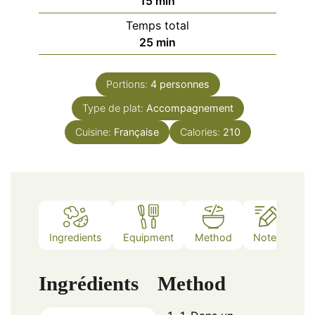
15
min
Temps total
minutes
25
min
Portions:
4
personnes
Type de plat:
Accompagnement
Cuisine:
Française
Calories:
210
Ingredients
Equipment
Method
Notes
Ingrédients
Method