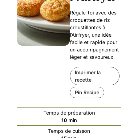
Régale-toi avec des
croquettes de riz
croustillantes à
l’Airfryer, une idée
facile et rapide pour
un accompagnement
léger et savoureux.
Imprimer la
recette
Pin Recipe
Temps de préparation
minutes
10
min
Temps de cuisson
minutes