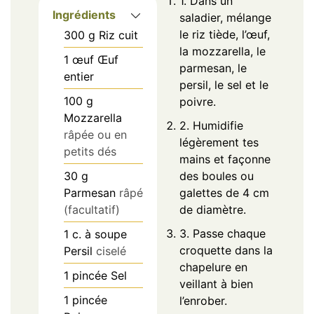
1. Dans un
Ingrédients
saladier, mélange
le riz tiède, l’œuf,
300
g
Riz cuit
la mozzarella, le
1
œuf
Œuf
parmesan, le
entier
persil, le sel et le
100
g
poivre.
Mozzarella
2. Humidifie
râpée ou en
légèrement tes
petits dés
mains et façonne
30
g
des boules ou
Parmesan
râpé
galettes de 4 cm
(facultatif)
de diamètre.
3. Passe chaque
1
c. à soupe
croquette dans la
Persil
ciselé
chapelure en
1
pincée
Sel
veillant à bien
1
pincée
l’enrober.