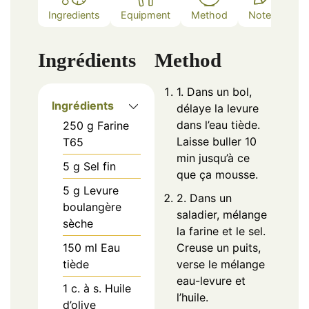
Ingredients
Equipment
Method
Notes
Ingrédients
Method
1. Dans un bol,
Ingrédients
délaye la levure
dans l’eau tiède.
250
g
Farine
Laisse buller 10
T65
min jusqu’à ce
5
g
Sel fin
que ça mousse.
5
g
Levure
2. Dans un
boulangère
saladier, mélange
sèche
la farine et le sel.
150
ml
Eau
Creuse un puits,
tiède
verse le mélange
eau-levure et
1
c. à s.
Huile
l’huile.
d’olive