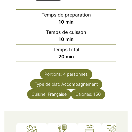
Temps de préparation
minutes
10
min
Temps de cuisson
minutes
10
min
Temps total
minutes
20
min
Portions:
4
personnes
Type de plat:
Accompagnement
Cuisine:
Française
Calories:
150