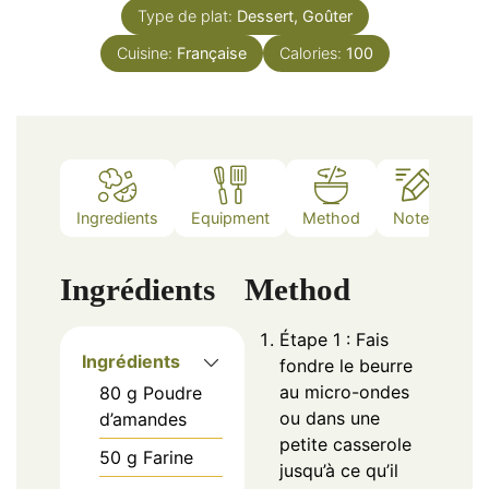
Type de plat:
Dessert, Goûter
Cuisine:
Française
Calories:
100
Ingredients
Equipment
Method
Notes
Ingrédients
Method
Étape 1 : Fais
Ingrédients
fondre le beurre
au micro-ondes
80
g
Poudre
ou dans une
d’amandes
petite casserole
50
g
Farine
jusqu’à ce qu’il