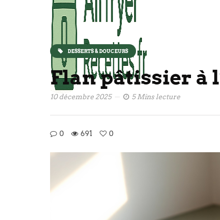
DESSERTS & DOUCEURS
Flan pâtissier à 
10 décembre 2025
5 Mins lecture
0
691
0