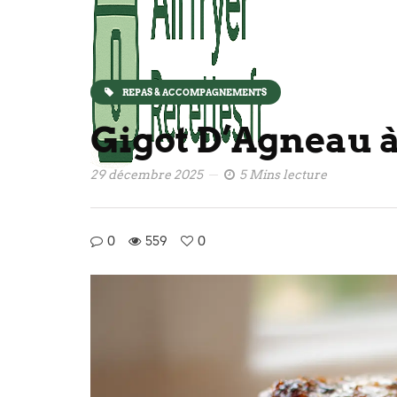
REPAS & ACCOMPAGNEMENTS
Gigot D’Agneau à
29 décembre 2025
5 Mins lecture
0
559
0