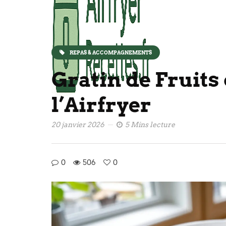
REPAS & ACCOMPAGNEMENTS
Gratin de Fruits
l’Airfryer
20 janvier 2026
5 Mins lecture
0
506
0