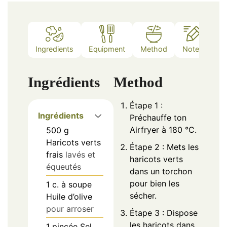
Ingredients
Equipment
Method
Notes
Ingrédients
Method
Étape 1 :
Ingrédients
Préchauffe ton
Airfryer à 180 °C.
500
g
Haricots verts
Étape 2 : Mets les
frais
lavés et
haricots verts
équeutés
dans un torchon
pour bien les
1
c. à soupe
sécher.
Huile d’olive
pour arroser
Étape 3 : Dispose
les haricots dans
1
pincée
Sel