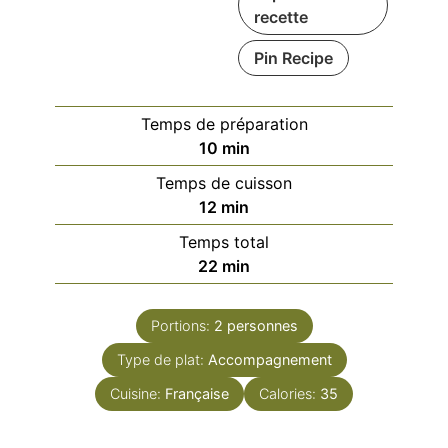
recette
Pin Recipe
Temps de préparation
minutes
10
min
Temps de cuisson
minutes
12
min
Temps total
minutes
22
min
Portions:
2
personnes
Type de plat:
Accompagnement
Cuisine:
Française
Calories:
35