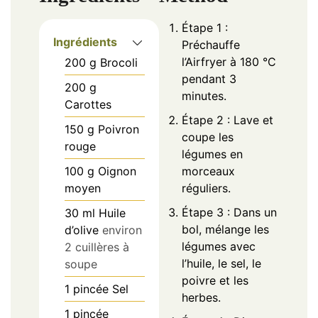
Étape 1 :
Ingrédients
Préchauffe
l’Airfryer à 180 °C
200
g
Brocoli
pendant 3
200
g
minutes.
Carottes
Étape 2 : Lave et
150
g
Poivron
coupe les
rouge
légumes en
100
g
Oignon
morceaux
moyen
réguliers.
Étape 3 : Dans un
30
ml
Huile
bol, mélange les
d’olive
environ
légumes avec
2 cuillères à
l’huile, le sel, le
soupe
poivre et les
1
pincée
Sel
herbes.
1
pincée