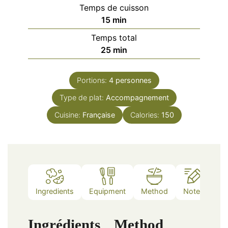
Temps de cuisson
minutes
15
min
Temps total
minutes
25
min
Portions:
4
personnes
Type de plat:
Accompagnement
Cuisine:
Française
Calories:
150
Ingredients
Equipment
Method
Notes
Ingrédients
Method