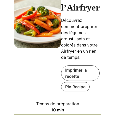
l’Airfryer
Découvrez
comment préparer
des légumes
croustillants et
colorés dans votre
Airfryer en un rien
de temps.
Imprimer la
recette
Pin Recipe
Temps de préparation
minutes
10
min