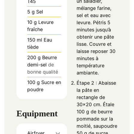
un saladier,
T45
mélange farine,
5
g
Sel
sel et eau avec
10
g
Levure
levure. Pétris 5
fraîche
minutes jusqu’à
obtenir une pâte
150
ml
Eau
lisse. Couvre et
tiède
laisse reposer 30
200
g
Beurre
minutes à
demi-sel
de
température
bonne qualité
ambiante.
100
g
Sucre en
Étape 2 : Abaisse
poudre
la pâte en
rectangle de
30×20 cm. Étale
Equipment
100 g de beurre
pommade sur la
moitié, saupoudre
Airfryer
50 g de sucre,