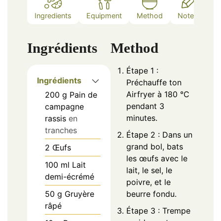
Ingredients
Equipment
Method
Notes
Ingrédients
Method
Étape 1 :
Ingrédients
Préchauffe ton
Airfryer à 180 °C
200
g
Pain de
pendant 3
campagne
minutes.
rassis
en
tranches
Étape 2 : Dans un
grand bol, bats
2
Œufs
les œufs avec le
100
ml
Lait
lait, le sel, le
demi-écrémé
poivre, et le
50
g
Gruyère
beurre fondu.
râpé
Étape 3 : Trempe