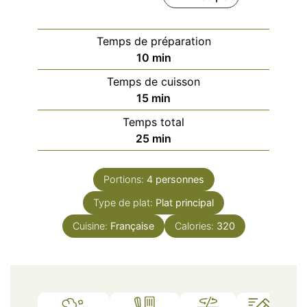
Temps de préparation
minutes
10
min
Temps de cuisson
minutes
15
min
Temps total
minutes
25
min
Portions:
4
personnes
Type de plat:
Plat principal
Cuisine:
Française
Calories:
320