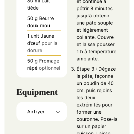
80
ml
Lait
et continue à
tiède
pétrir 8 minutes
jusqu’à obtenir
50
g
Beurre
une pâte souple
doux mou
et légèrement
1
unit
Jaune
collante. Couvre
d’œuf
pour la
et laisse pousser
dorure
1 h à température
ambiante.
50
g
Fromage
râpé
optionnel
Étape 3 : Dégaze
la pâte, façonne
un boudin de 40
Equipment
cm, puis rejoins
les deux
extrémités pour
Airfryer
former une
couronne. Pose-la
sur un papier
cuisson. Laisse