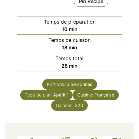
Pin Recipe
Temps de préparation
minutes
10
min
Temps de cuisson
minutes
18
min
Temps total
minutes
28
min
Portions:
6
personnes
Type de plat:
Apéritif
Cuisine:
Française
Calories:
320