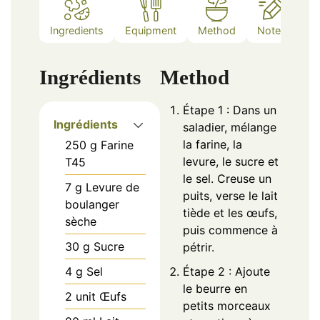
Ingredients
Equipment
Method
Notes
Ingrédients
Method
Étape 1 : Dans un
Ingrédients
saladier, mélange
la farine, la
250
g
Farine
levure, le sucre et
T45
le sel. Creuse un
7
g
Levure de
puits, verse le lait
boulanger
tiède et les œufs,
sèche
puis commence à
30
g
Sucre
pétrir.
4
g
Sel
Étape 2 : Ajoute
le beurre en
2
unit
Œufs
petits morceaux