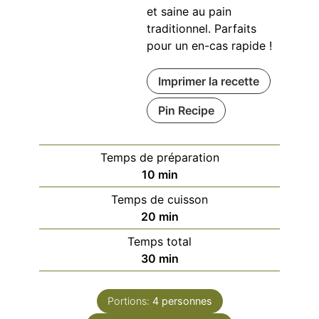
et saine au pain
traditionnel. Parfaits
pour un en-cas rapide !
Imprimer la recette
Pin Recipe
Temps de préparation
minutes
10
min
Temps de cuisson
minutes
20
min
Temps total
minutes
30
min
Portions:
4
personnes