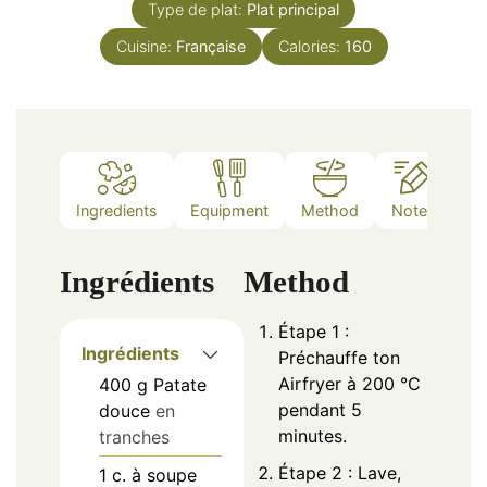
Type de plat:
Plat principal
Cuisine:
Française
Calories:
160
Ingredients
Equipment
Method
Notes
Ingrédients
Method
Étape 1 :
Ingrédients
Préchauffe ton
Airfryer à 200 °C
400
g
Patate
pendant 5
douce
en
minutes.
tranches
Étape 2 : Lave,
1
c. à soupe