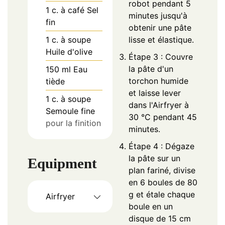
robot pendant 5
1
c. à café
Sel
minutes jusqu'à
fin
obtenir une pâte
1
c. à soupe
lisse et élastique.
Huile d'olive
Étape 3 : Couvre
la pâte d'un
150
ml
Eau
torchon humide
tiède
et laisse lever
1
c. à soupe
dans l'Airfryer à
Semoule fine
30 °C pendant 45
pour la finition
minutes.
Étape 4 : Dégaze
la pâte sur un
Equipment
plan fariné, divise
en 6 boules de 80
g et étale chaque
Airfryer
boule en un
disque de 15 cm