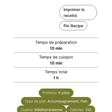
Imprimer la
recette
Pin Recipe
Temps de préparation
minutes
10
min
Temps de cuisson
minutes
10
min
Temps total
heure
1
h
Portions:
6
pitas
Type de plat:
Accompagnement, Pain
Cuisine:
Méditerranéenne
Calories:
150