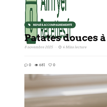
REPAS & ACCOMPAGNEMENTS
Patates douces à 
8 novembre 2025
4 Mins lecture
0
681
0