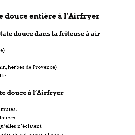
e douce entière à l’Airfryer
ate douce dans la friteuse à air
e)
umin, herbes de Provence)
tte
te douce à l’Airfryer
inutes.
douces.
u’elles n’éclatent.
dre de sel, poivre et épices.