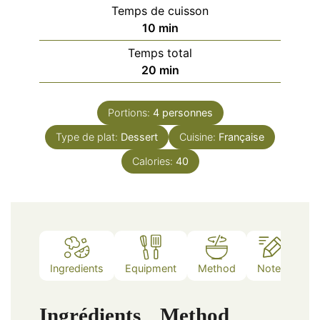
Temps de cuisson
minutes
10
min
Temps total
minutes
20
min
Portions:
4
personnes
Type de plat:
Dessert
Cuisine:
Française
Calories:
40
Ingredients
Equipment
Method
Notes
Ingrédients
Method