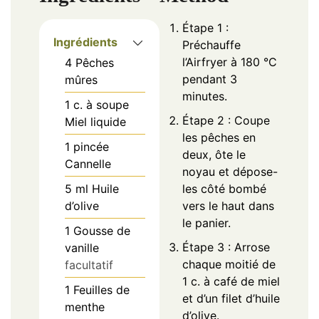
Étape 1 :
Ingrédients
Préchauffe
l’Airfryer à 180 °C
4
Pêches
pendant 3
mûres
minutes.
1
c. à soupe
Étape 2 : Coupe
Miel liquide
les pêches en
1
pincée
deux, ôte le
Cannelle
noyau et dépose-
5
ml
Huile
les côté bombé
d’olive
vers le haut dans
le panier.
1
Gousse de
Étape 3 : Arrose
vanille
chaque moitié de
facultatif
1 c. à café de miel
1
Feuilles de
et d’un filet d’huile
menthe
d’olive.