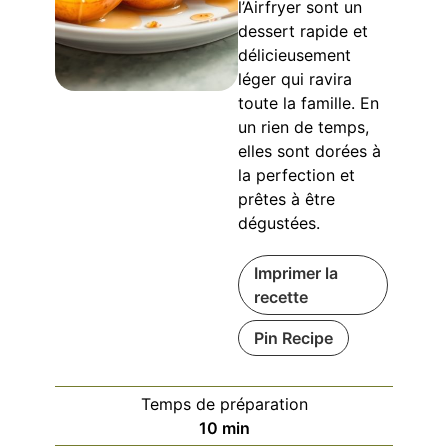
l’Airfryer sont un
dessert rapide et
délicieusement
léger qui ravira
toute la famille. En
un rien de temps,
elles sont dorées à
la perfection et
prêtes à être
dégustées.
Imprimer la
recette
Pin Recipe
Temps de préparation
minutes
10
min