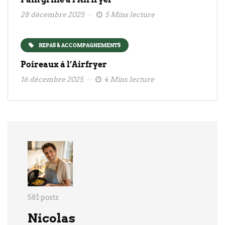
28 décembre 2025
5 Mins lecture
REPAS & ACCOMPAGNEMENTS
Poireaux à l’Airfryer
16 décembre 2025
4 Mins lecture
581 posts
Nicolas