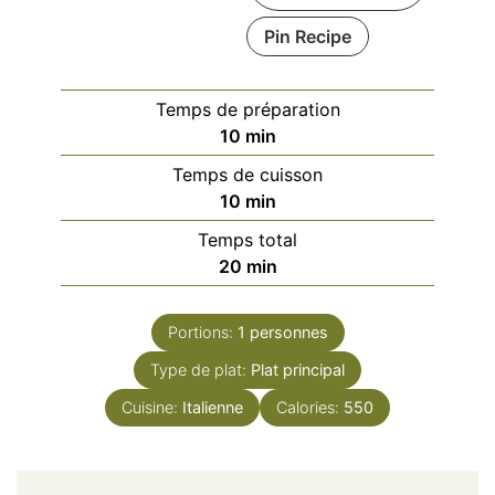
Pin Recipe
Temps de préparation
minutes
10
min
Temps de cuisson
minutes
10
min
Temps total
minutes
20
min
Portions:
1
personnes
Type de plat:
Plat principal
Cuisine:
Italienne
Calories:
550