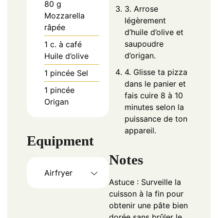
80
g
3. Arrose
Mozzarella
légèrement
râpée
d’huile d’olive et
saupoudre
1
c. à café
d’origan.
Huile d’olive
4. Glisse ta pizza
1
pincée
Sel
dans le panier et
1
pincée
fais cuire 8 à 10
Origan
minutes selon la
puissance de ton
appareil.
Equipment
Notes
Airfryer
Astuce : Surveille la
cuisson à la fin pour
obtenir une pâte bien
dorée sans brûler le