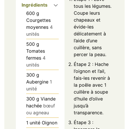
Ingrédients
tous les légumes.
Coupe leurs
600
g
chapeaux et
Courgettes
évide-les
moyennes
4
délicatement à
unités
l’aide d’une
500
g
cuillère, sans
Tomates
percer la peau.
fermes
4
Étape 2 : Hache
unités
l’oignon et l’ail,
300
g
fais-les revenir à
Aubergine
1
la poêle avec 1
unité
cuillère à soupe
300
g
Viande
d’huile d’olive
hachée
bœuf
jusqu’à
ou agneau
transparence.
Étape 3 :
1
unité
Oignon