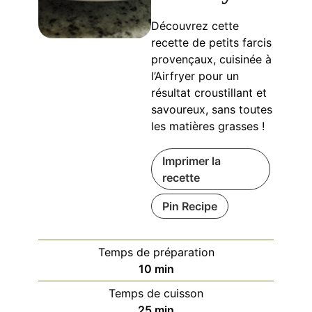
Découvrez cette
recette de petits farcis
provençaux, cuisinée à
l’Airfryer pour un
résultat croustillant et
savoureux, sans toutes
les matières grasses !
Imprimer la
recette
Pin Recipe
Temps de préparation
minutes
10
min
Temps de cuisson
minutes
25
min