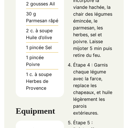
Incorpore la
2
gousses
Ail
viande hachée, la
30
g
chair des légumes
Parmesan râpé
émincée, le
parmesan, les
2
c. à soupe
herbes, sel et
Huile d’olive
poivre. Laisse
1
pincée
Sel
mijoter 5 min puis
retire du feu.
1
pincée
Poivre
Étape 4 : Garnis
chaque légume
1
c. à soupe
avec la farce,
Herbes de
replace les
Provence
chapeaux, et huile
légèrement les
parois
Equipment
extérieures.
Étape 5 :