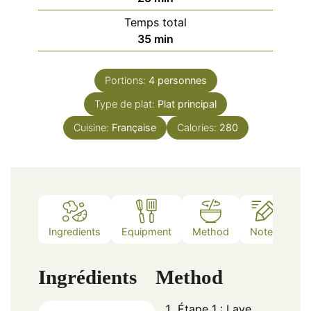
Temps total
minutes
35
min
Portions:
4
personnes
Type de plat:
Plat principal
Cuisine:
Française
Calories:
280
Ingredients
Equipment
Method
Notes
Ingrédients
Method
Étape 1 : Lave