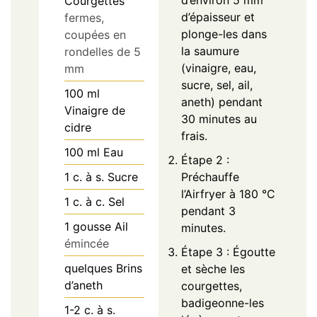
d’environ 5 mm
Courgettes
d’épaisseur et
fermes,
plonge-les dans
coupées en
la saumure
rondelles de 5
(vinaigre, eau,
mm
sucre, sel, ail,
100
ml
aneth) pendant
Vinaigre de
30 minutes au
cidre
frais.
100
ml
Eau
Étape 2 :
1
c. à s.
Sucre
Préchauffe
l’Airfryer à 180 °C
1
c. à c.
Sel
pendant 3
1
gousse
Ail
minutes.
émincée
Étape 3 : Égoutte
quelques
Brins
et sèche les
d’aneth
courgettes,
badigeonne-les
1-2
c. à s.