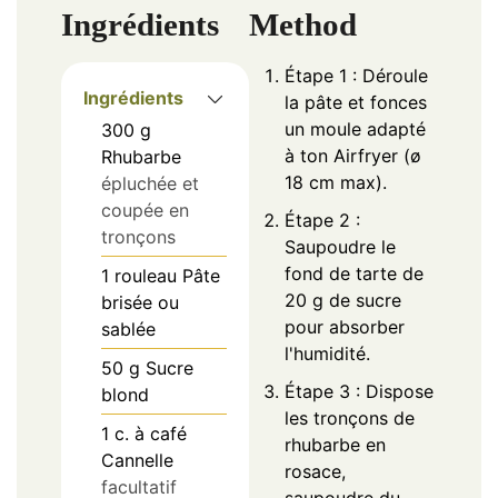
Ingrédients
Method
Étape 1 : Déroule
Ingrédients
la pâte et fonces
un moule adapté
300
g
à ton Airfryer (ø
Rhubarbe
18 cm max).
épluchée et
coupée en
Étape 2 :
tronçons
Saupoudre le
fond de tarte de
1
rouleau
Pâte
20 g de sucre
brisée ou
pour absorber
sablée
l'humidité.
50
g
Sucre
Étape 3 : Dispose
blond
les tronçons de
1
c. à café
rhubarbe en
Cannelle
rosace,
facultatif
saupoudre du