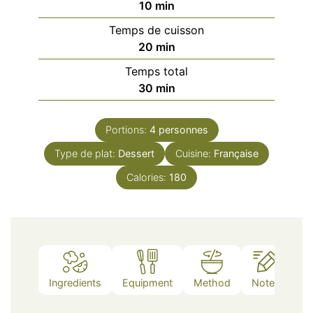
minutes
10
min
Temps de cuisson
minutes
20
min
Temps total
minutes
30
min
Portions:
4
personnes
Type de plat:
Dessert
Cuisine:
Française
Calories:
180
Ingredients
Equipment
Method
Notes