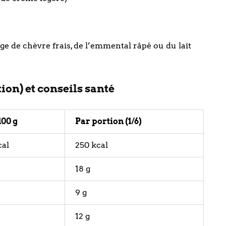
 de chèvre frais, de l’emmental râpé ou du lait
tion) et conseils santé
100 g
Par portion (1/6)
cal
250 kcal
18 g
9 g
12 g