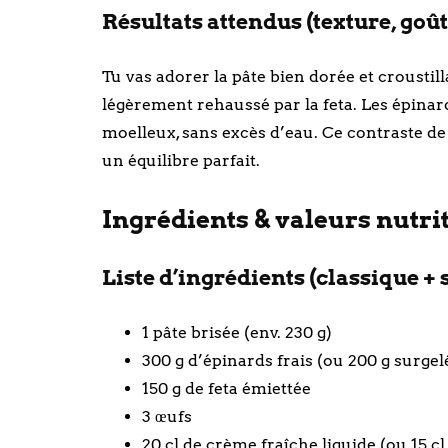
Résultats attendus (texture, goût
Tu vas adorer la pâte bien dorée et crousti
légèrement rehaussé par la feta. Les épinard
moelleux, sans excès d’eau. Ce contraste de te
un équilibre parfait.
Ingrédients & valeurs nutrit
Liste d’ingrédients (classique + 
1 pâte brisée (env. 230 g)
300 g d’épinards frais (ou 200 g surgel
150 g de feta émiettée
3 œufs
20 cl de crème fraîche liquide (ou 15 c