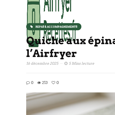
REPAS & ACCOMPAGNEMENTS
Quiche aux épina
l’Airfryer
16 décembre 2025
5 Mins lecture
0
213
0