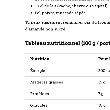
10 cl de lait (vache, chèvre ou végétal)
Sel, poivre, muscade râpée
Tu peux également remplacer par du fromage
d’amande non sucré.
Tableau nutritionnel (100 g / por
Nutrition
Pour 
Énergie
200 k
Matières grasses
15 g
Protéines
7 g
Glucides
10 g