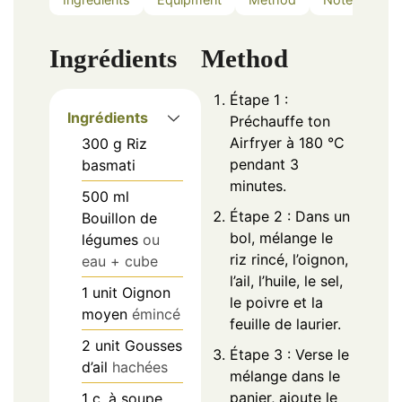
Ingrédients
Method
Étape 1 :
Ingrédients
Préchauffe ton
Airfryer à 180 °C
300
g
Riz
pendant 3
basmati
minutes.
500
ml
Étape 2 : Dans un
Bouillon de
bol, mélange le
légumes
ou
riz rincé, l’oignon,
eau + cube
l’ail, l’huile, le sel,
1
unit
Oignon
le poivre et la
moyen
émincé
feuille de laurier.
2
unit
Gousses
Étape 3 : Verse le
d’ail
hachées
mélange dans le
panier, ajoute le
1
c. à soupe