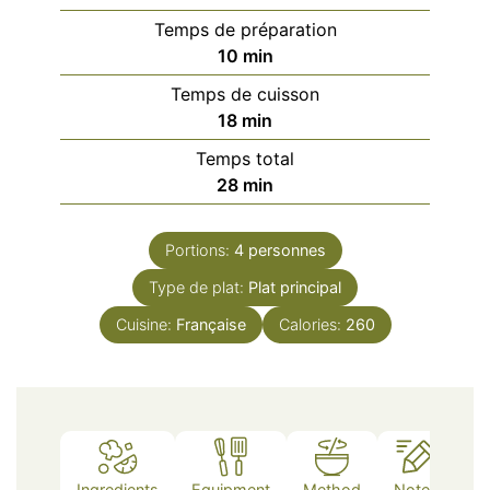
Temps de préparation
minutes
10
min
Temps de cuisson
minutes
18
min
Temps total
minutes
28
min
Portions:
4
personnes
Type de plat:
Plat principal
Cuisine:
Française
Calories:
260
Ingredients
Equipment
Method
Notes