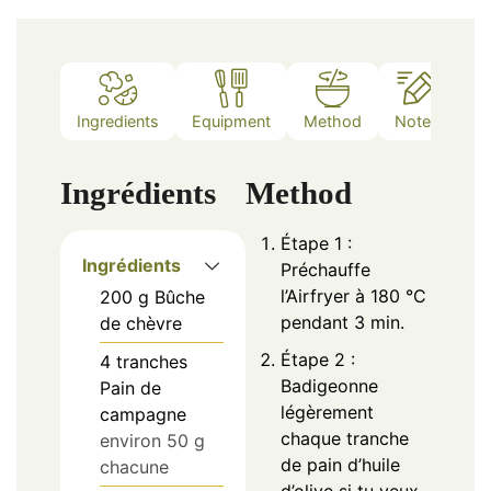
Ingredients
Equipment
Method
Notes
Ingrédients
Method
Étape 1 :
Ingrédients
Préchauffe
l’Airfryer à 180 °C
200
g
Bûche
pendant 3 min.
de chèvre
Étape 2 :
4
tranches
Badigeonne
Pain de
légèrement
campagne
chaque tranche
environ 50 g
de pain d’huile
chacune
d’olive si tu veux