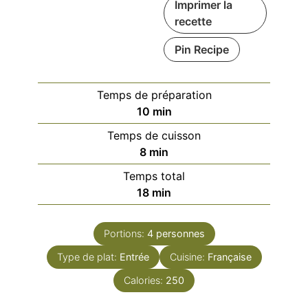
Imprimer la
recette
Pin Recipe
Temps de préparation
minutes
10
min
Temps de cuisson
minutes
8
min
Temps total
minutes
18
min
Portions:
4
personnes
Type de plat:
Entrée
Cuisine:
Française
Calories:
250