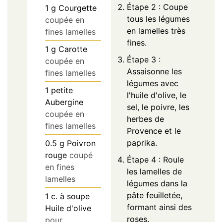
Étape 2 : Coupe
1
g
Courgette
tous les légumes
coupée en
en lamelles très
fines lamelles
fines.
1
g
Carotte
Étape 3 :
coupée en
Assaisonne les
fines lamelles
légumes avec
1
petite
l'huile d'olive, le
Aubergine
sel, le poivre, les
coupée en
herbes de
fines lamelles
Provence et le
paprika.
0.5
g
Poivron
rouge
coupé
Étape 4 : Roule
en fines
les lamelles de
lamelles
légumes dans la
pâte feuilletée,
1
c. à soupe
formant ainsi des
Huile d'olive
roses.
pour