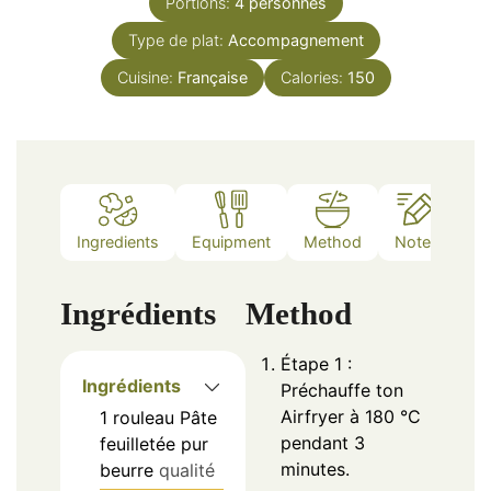
Portions:
4
personnes
Type de plat:
Accompagnement
Cuisine:
Française
Calories:
150
Ingredients
Equipment
Method
Notes
Ingrédients
Method
Étape 1 :
Ingrédients
Préchauffe ton
Airfryer à 180 °C
1
rouleau
Pâte
pendant 3
feuilletée pur
minutes.
beurre
qualité