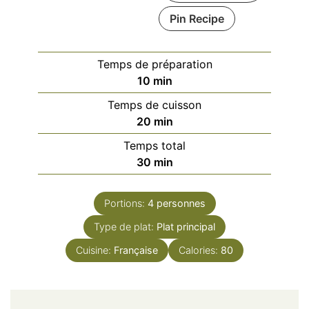
Pin Recipe
Temps de préparation
minutes
10
min
Temps de cuisson
minutes
20
min
Temps total
minutes
30
min
Portions:
4
personnes
Type de plat:
Plat principal
Cuisine:
Française
Calories:
80