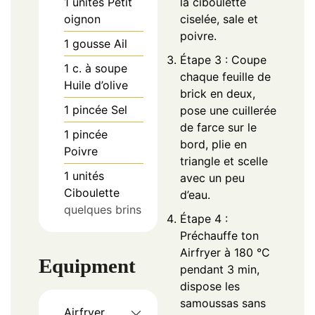
1
unités
Petit
la ciboulette
oignon
ciselée, sale et
poivre.
1
gousse
Ail
Étape 3 : Coupe
1
c. à soupe
chaque feuille de
Huile d’olive
brick en deux,
1
pincée
Sel
pose une cuillerée
de farce sur le
1
pincée
bord, plie en
Poivre
triangle et scelle
1
unités
avec un peu
Ciboulette
d’eau.
quelques brins
Étape 4 :
Préchauffe ton
Airfryer à 180 °C
Equipment
pendant 3 min,
dispose les
samoussas sans
Airfryer