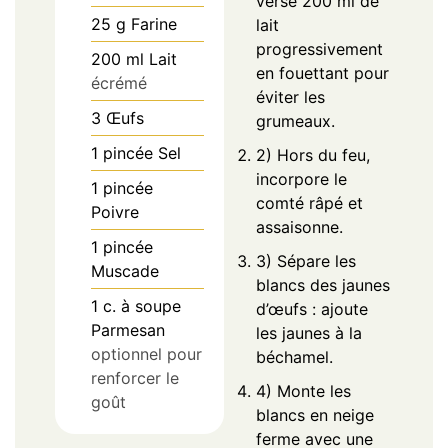
verse 200 ml de
25
g
Farine
lait
progressivement
200
ml
Lait
en fouettant pour
écrémé
éviter les
3
Œufs
grumeaux.
1
pincée
Sel
2) Hors du feu,
incorpore le
1
pincée
comté râpé et
Poivre
assaisonne.
1
pincée
3) Sépare les
Muscade
blancs des jaunes
1
c. à soupe
d’œufs : ajoute
Parmesan
les jaunes à la
optionnel pour
béchamel.
renforcer le
4) Monte les
goût
blancs en neige
ferme avec une