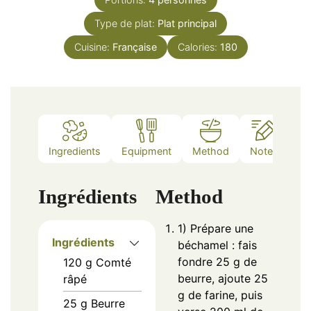
Type de plat:
Plat principal
Cuisine:
Française
Calories:
180
Ingredients
Equipment
Method
Notes
Ingrédients
Method
1) Prépare une
Ingrédients
béchamel : fais
fondre 25 g de
120
g
Comté
beurre, ajoute 25
râpé
g de farine, puis
25
g
Beurre