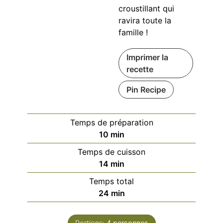
croustillant qui
ravira toute la
famille !
Imprimer la
recette
Pin Recipe
Temps de préparation
minutes
10
min
Temps de cuisson
minutes
14
min
Temps total
minutes
24
min
Portions:
4
personnes